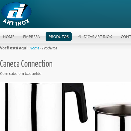
HOME
EMPRESA
PRODUTOS
DICAS ART'INOX
CONT
Você está aqui:
Home
› Produtos
Caneca Connection
Com cabo em baquelite